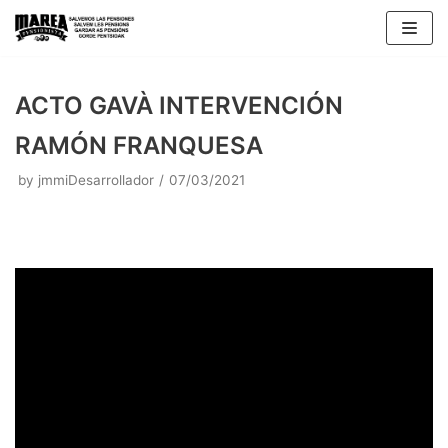
Skip
to
content
ACTO GAVÀ INTERVENCIÓN
RAMÓN FRANQUESA
by
jmmiDesarrollador
07/03/2021