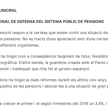
UNICIPAL
ONAL DE DEFENSA DEL SISTEMA PÚBLIC DE PENSIONS
moció respon a la certesa que estem vivint una situació de 
les pensions. No es tracta d’una apreciació sinó d’una certe
diferents organismes.
ha tingut com a conseqüència l’augment de l’atur, l’existènc
mogràfica. D’altra banda, la guardiola creada amb el Pacte 
revist i inadequat que n’ha fet el govern espanyol.
ons ha tingut ja dues reformes durant els últims cinc anys,
uisitiu de les pensions i abocar-les a una situació de gran 
 créixer el primer i el segon trimestres del 2016 un 3,4%, i e