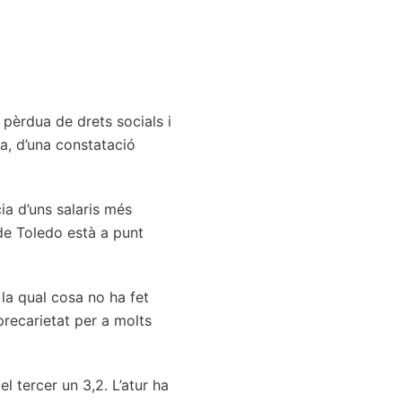
pèrdua de drets socials i
sa, d’una constatació
ia d’uns salaris més
de Toledo està a punt
 la qual cosa no ha fet
precarietat per a molts
l tercer un 3,2. L’atur ha