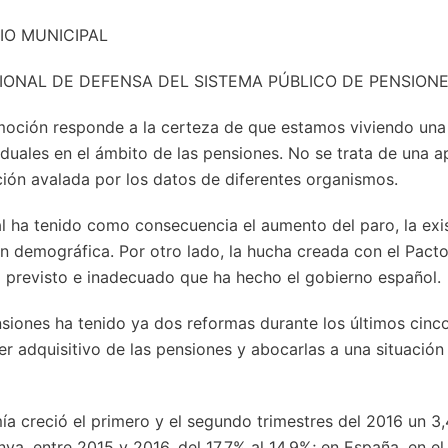
IO MUNICIPAL
IONAL DE DEFENSA DEL SISTEMA PÚBLICO DE PENSION
moción responde a la certeza de que estamos viviendo una 
iduales en el ámbito de las pensiones. No se trata de una a
ión avalada por los datos de diferentes organismos.
l ha tenido como consecuencia el aumento del paro, la exis
n demográfica. Por otro lado, la hucha creada con el Pact
o previsto e inadecuado que ha hecho el gobierno español.
siones ha tenido ya dos reformas durante los últimos cinco
er adquisitivo de las pensiones y abocarlas a una situació
ía creció el primero y el segundo trimestres del 2016 un 3,4
ya, entre 2015 y 2016, del 17,7% al 14,9%; en España, en e