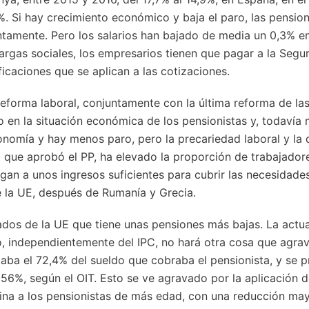
. Si hay crecimiento económico y baja el paro, las pensio
entamente. Pero los salarios han bajado de media un 0,3% e
cargas sociales, los empresarios tienen que pagar a la Segu
ficaciones que se aplican a las cotizaciones.
eforma laboral, conjuntamente con la última reforma de las
 en la situación económica de los pensionistas y, todavía m
onomía y hay menos paro, pero la precariedad laboral y la d
 que aprobó el PP, ha elevado la proporción de trabajadore
egan a unos ingresos suficientes para cubrir las necesidade
de la UE, después de Rumanía y Grecia.
dos de la UE que tiene unas pensiones más bajas. La actua
 independientemente del IPC, no hará otra cosa que agravar
taba el 72,4% del sueldo que cobraba el pensionista, y se 
56%, según el OIT. Esto se ve agravado por la aplicación d
ina a los pensionistas de más edad, con una reducción may