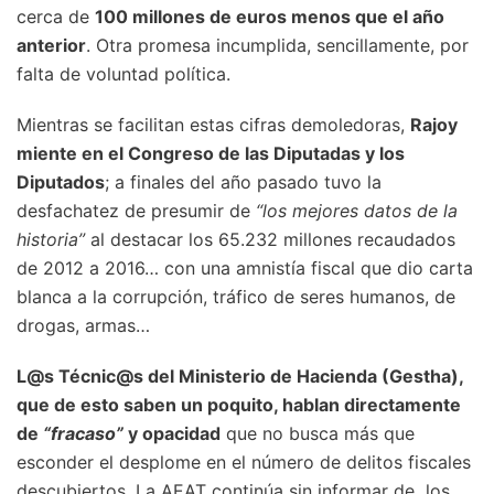
cerca de
100 millones de euros menos que el año
anterior
. Otra promesa incumplida, sencillamente, por
falta de voluntad política.
Mientras se facilitan estas cifras demoledoras,
Rajoy
miente en el Congreso de las Diputadas y los
Diputados
; a finales del año pasado tuvo la
desfachatez de presumir de
“los mejores datos de la
historia”
al destacar los 65.232 millones recaudados
de 2012 a 2016… con una amnistía fiscal que dio carta
blanca a la corrupción, tráfico de seres humanos, de
drogas, armas…
L@s Técnic@s del Ministerio de Hacienda (Gestha),
que de esto saben un poquito, hablan directamente
de
“fracaso”
y opacidad
que no busca más que
esconder el desplome en el número de delitos fiscales
descubiertos. La AEAT continúa sin informar de los