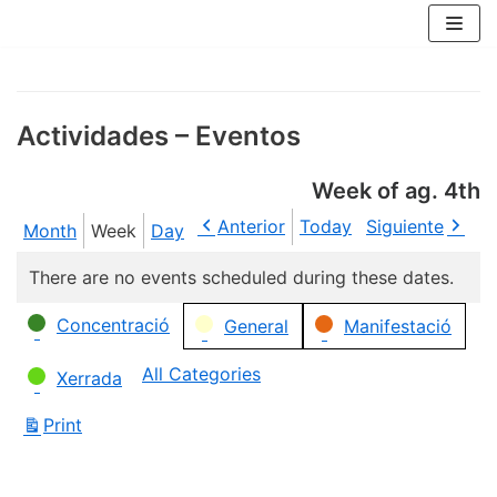
Skip
to
content
Actividades – Eventos
Week of ag. 4th
Anterior
Today
Siguiente
Month
Week
Day
There are no events scheduled during these dates.
Categories
Concentració
General
Manifestació
All Categories
Xerrada
Print
View