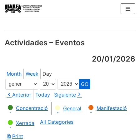
Skip
to
content
Actividades – Eventos
20/01/2026
Month
Week
Day
Month
Day
Year
Anterior
Today
Siguiente
Categories
Concentració
Manifestació
General
All Categories
Xerrada
Print
View