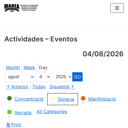
Skip
to
content
Actividades – Eventos
04/08/2026
Month
Week
Day
Month
Day
Year
Anterior
Today
Siguiente
Categories
Concentració
Manifestació
General
All Categories
Xerrada
Print
View