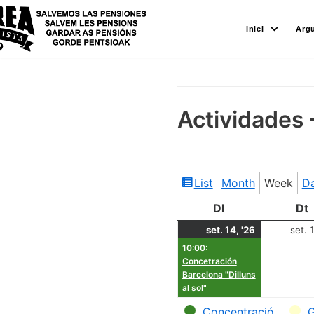
Skip
Inici
Arg
to
content
Actividades 
List
Month
Week
D
View
as
Dl
Dt
set. 14, '26
set. 
10:00:
Concetración
Barcelona "Dilluns
al sol"
Categories
Concentració
G