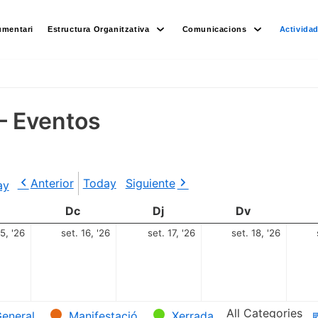
umentari
Estructura Organitzativa
Comunicacions
Activida
– Eventos
Anterior
Today
Siguiente
ay
Dc
Dj
Dv
15, '26
set. 16, '26
set. 17, '26
set. 18, '26
All Categories
eneral
Manifestació
Xerrada