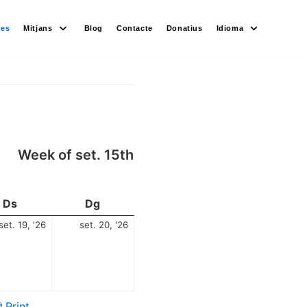
des
Mitjans
Blog
Contacte
Donatius
Idioma
Week of set. 15th
Ds
Dg
set. 19, '26
set. 20, '26
Print