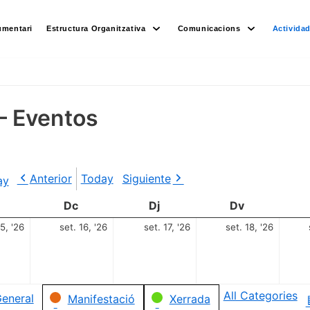
umentari
Estructura Organitzativa
Comunicacions
Activida
– Eventos
Anterior
Today
Siguiente
ay
Dc
Dj
Dv
15, '26
set. 16, '26
set. 17, '26
set. 18, '26
All Categories
eneral
Manifestació
Xerrada