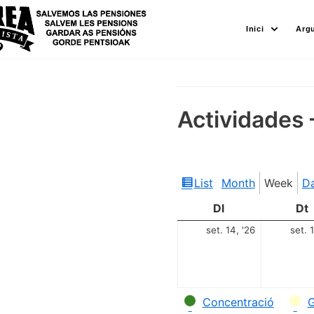
Skip
Inici
Arg
to
content
Actividades 
List
Month
Week
D
View
as
Dl
Dt
set. 14, '26
set. 
Categories
Concentració
G