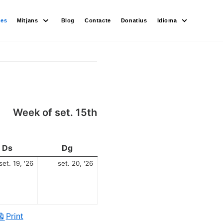
des
Mitjans
Blog
Contacte
Donatius
Idioma
Week of set. 15th
Ds
Dg
set. 19, '26
set. 20, '26
Print
View