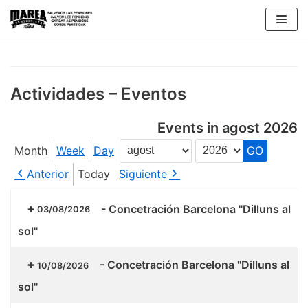
Skip
to
content
Actividades – Eventos
Events in agost 2026
Month
Week
Day
Month
Year
Anterior
Today
Siguiente
-
Concetración Barcelona "Dilluns al
03/08/2026
sol"
-
Concetración Barcelona "Dilluns al
10/08/2026
sol"