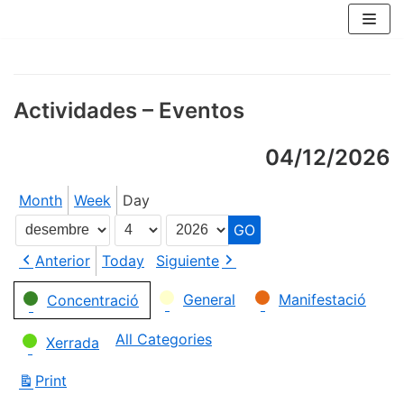
Skip
to
content
Actividades – Eventos
04/12/2026
Month
Week
Day
Month
Day
Year
Anterior
Today
Siguiente
Categories
General
Manifestació
Concentració
All Categories
Xerrada
Print
View