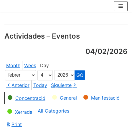
Skip
to
content
Actividades – Eventos
04/02/2026
Month
Week
Day
Month
Day
Year
Anterior
Today
Siguiente
Categories
General
Manifestació
Concentració
All Categories
Xerrada
Print
View