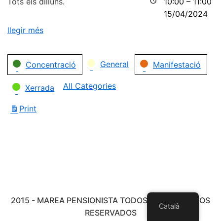
Tots els dilluns.
10:00
–
11:00
15/04/2024
llegir més
Categories
General
Concentració
Manifestació
All Categories
Xerrada
Print
View
2015 - MAREA PENSIONISTA TODOS LOS DERECHOS
Català
RESERVADOS