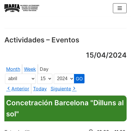
Skip
to
content
Actividades – Eventos
15/04/2024
Month
Week
Day
Month
Day
Year
Anterior
Today
Siguiente
Concetración Barcelona "Dilluns al
sol"