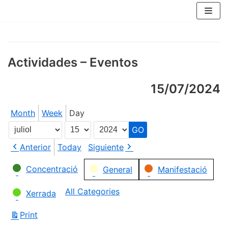
Skip
to
content
Actividades – Eventos
15/07/2024
Month
Week
Day
Month
Day
Year
Anterior
Today
Siguiente
Categories
Concentració
General
Manifestació
All Categories
Xerrada
Print
View