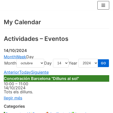
Skip
to
content
My Calendar
Actividades – Eventos
14/10/2024
Month
Week
Day
Month
Day
Year
Anterior
Today
Siguiente
Concetración Barcelona "Dilluns al sol"
10:00
–
11:00
14/10/2024
Tots els dilluns.
llegir més
Categories