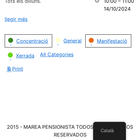
Tots els dilluns.
10:00
–
11:00
14/10/2024
llegir més
Categories
General
Concentració
Manifestació
All Categories
Xerrada
Print
View
2015 - MAREA PENSIONISTA TODOS LOS DERECHOS
Català
RESERVADOS