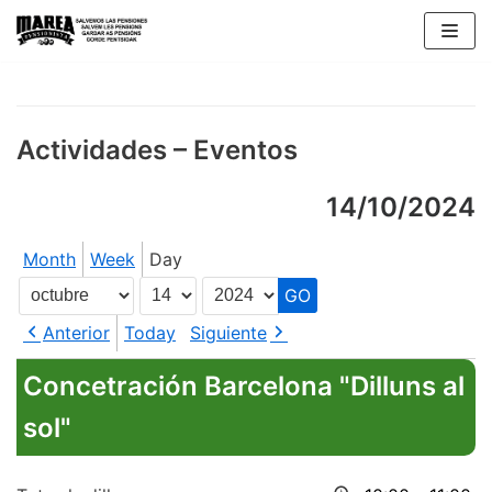
Skip
to
content
Actividades – Eventos
14/10/2024
Month
Week
Day
Month
Day
Year
Anterior
Today
Siguiente
Concetración Barcelona "Dilluns al
sol"