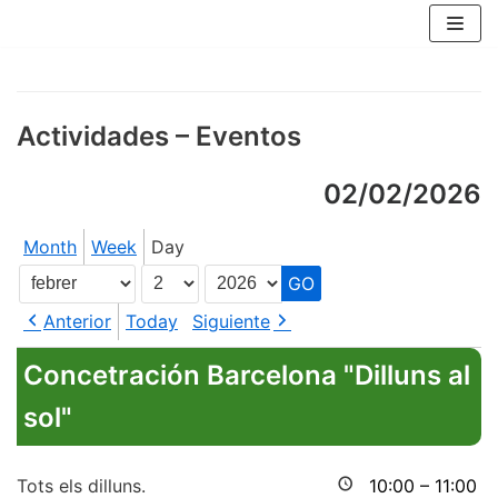
Skip
to
content
Actividades – Eventos
02/02/2026
Month
Week
Day
Month
Day
Year
Anterior
Today
Siguiente
Concetración Barcelona "Dilluns al
sol"
Tots els dilluns.
10:00
–
11:00