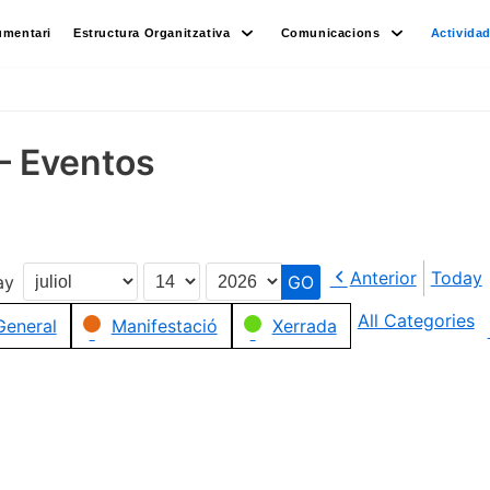
umentari
Estructura Organitzativa
Comunicacions
Activida
– Eventos
Anterior
Today
ay
Month
Day
Year
All Categories
General
Manifestació
Xerrada