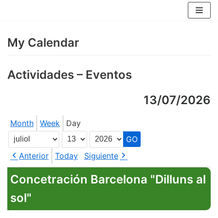
Skip
to
content
My Calendar
Actividades – Eventos
13/07/2026
Month
Week
Day
Month
Day
Year
Anterior
Today
Siguiente
Concetración Barcelona "Dilluns al
sol"