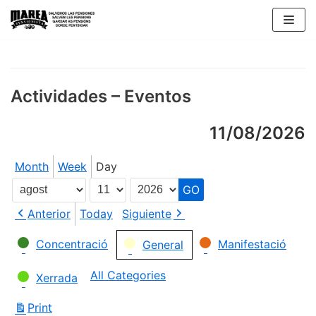
Skip
to
content
Actividades – Eventos
11/08/2026
Month
Week
Day
Month
Day
Year
Anterior
Today
Siguiente
Categories
Concentració
Manifestació
General
All Categories
Xerrada
Print
View