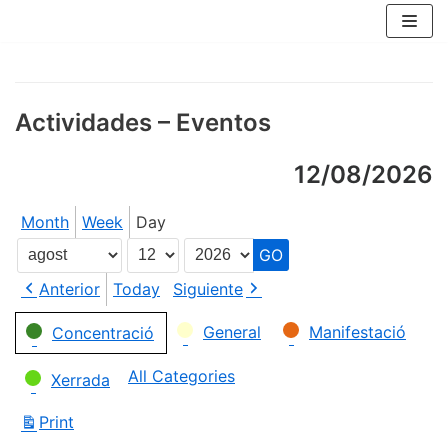
Skip
to
content
Actividades – Eventos
12/08/2026
Month
Week
Day
Month
Day
Year
Anterior
Today
Siguiente
Categories
General
Manifestació
Concentració
All Categories
Xerrada
Print
View