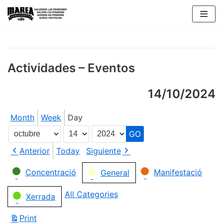
Skip
to
content
Actividades – Eventos
14/10/2024
Month
Week
Day
Month
Day
Year
Anterior
Today
Siguiente
Categories
Concentració
Manifestació
General
All Categories
Xerrada
Print
View