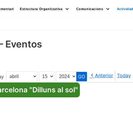
umentari
Estructura Organitzativa
Comunicacions
Activida
– Eventos
Anterior
Today
ay
Month
Day
Year
celona "Dilluns al sol"