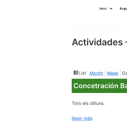
Skip
Inici
Arg
to
content
Actividades 
List
Month
Week
D
View
as
Concetración Bar
Tots els dilluns.
llegir més