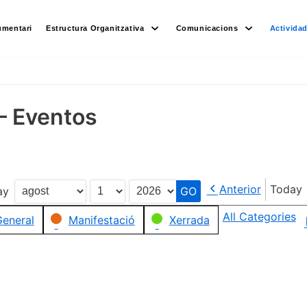
umentari
Estructura Organitzativa
Comunicacions
Activida
– Eventos
Anterior
Today
ay
Month
Day
Year
All Categories
eneral
Manifestació
Xerrada