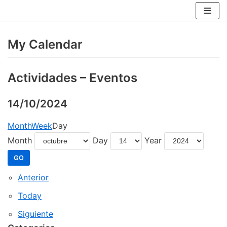
Skip
to
content
My Calendar
Actividades – Eventos
14/10/2024
Month
Week
Day
Month
Day
Year
Anterior
Today
Siguiente