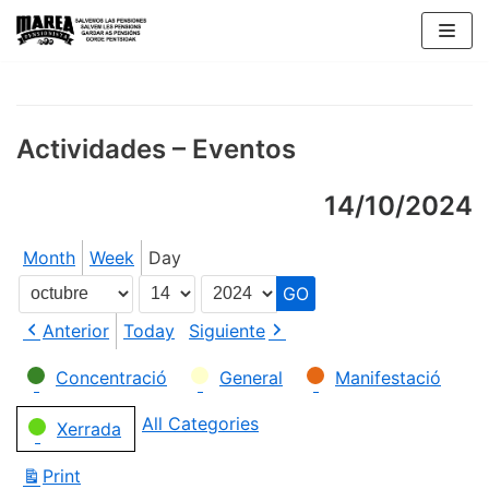
Skip
to
content
Actividades – Eventos
14/10/2024
Month
Week
Day
Month
Day
Year
Anterior
Today
Siguiente
Categories
Concentració
General
Manifestació
All Categories
Xerrada
Print
View