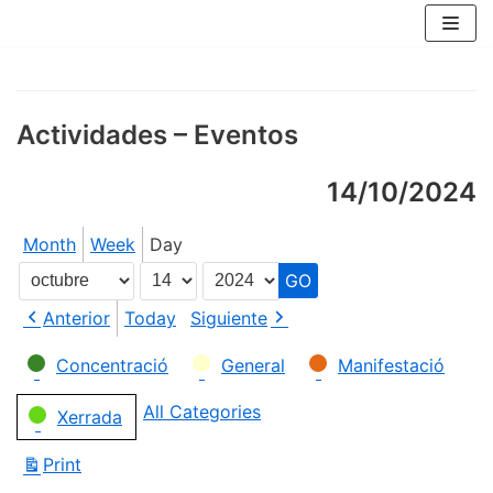
Skip
to
content
Actividades – Eventos
14/10/2024
Month
Week
Day
Month
Day
Year
Anterior
Today
Siguiente
Categories
Concentració
General
Manifestació
All Categories
Xerrada
Print
View