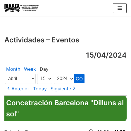
Skip
to
content
Actividades – Eventos
15/04/2024
Month
Week
Day
Month
Day
Year
Anterior
Today
Siguiente
Concetración Barcelona "Dilluns al
sol"