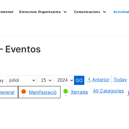
umentari
Estructura Organitzativa
Comunicacions
Activida
– Eventos
Anterior
Today
ay
Month
Day
Year
All Categories
Xerrada
eneral
Manifestació