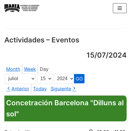
Skip
to
content
Actividades – Eventos
15/07/2024
Month
Week
Day
Month
Day
Year
Anterior
Today
Siguiente
Concetración Barcelona "Dilluns al
sol"