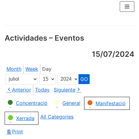
Skip
to
content
Actividades – Eventos
15/07/2024
Month
Week
Day
Month
Day
Year
Anterior
Today
Siguiente
Categories
Concentració
General
Manifestació
All Categories
Xerrada
Print
View