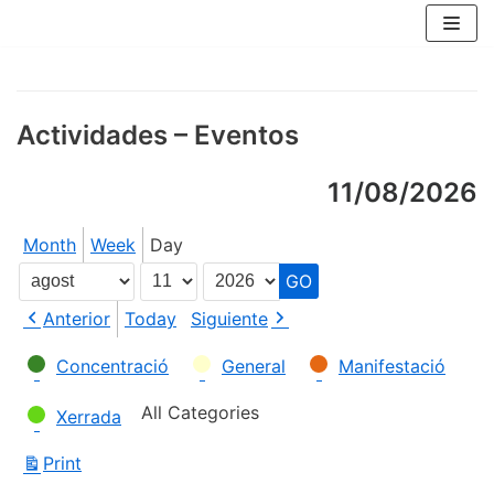
Skip
to
content
Actividades – Eventos
11/08/2026
Month
Week
Day
Month
Day
Year
Anterior
Today
Siguiente
Categories
Concentració
General
Manifestació
All Categories
Xerrada
Print
View