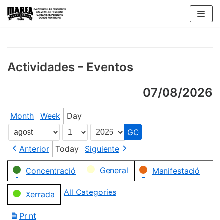
Skip
to
content
Actividades – Eventos
07/08/2026
Month
Week
Day
Month
Day
Year
Anterior
Today
Siguiente
Categories
General
Concentració
Manifestació
All Categories
Xerrada
Print
View