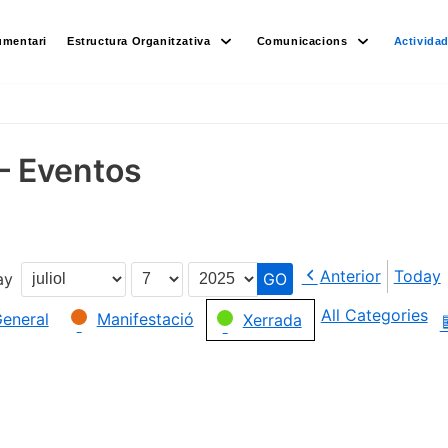
umentari
Estructura Organitzativa
Comunicacions
Activida
– Eventos
Anterior
Today
ay
Month
Day
Year
All Categories
eneral
Manifestació
Xerrada