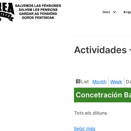
Skip
Inici
Arg
to
content
Actividades 
List
Month
Week
D
View
as
Concetración Bar
Tots els dilluns.
llegir més