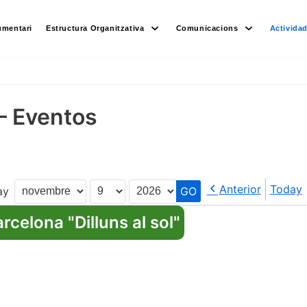
umentari
Estructura Organitzativa
Comunicacions
Activida
– Eventos
Anterior
Today
ay
Month
Day
Year
celona "Dilluns al sol"