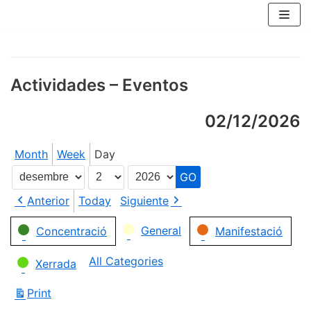
Skip
to
content
Actividades – Eventos
02/12/2026
Month
Week
Day
Month
Day
Year
Anterior
Today
Siguiente
Categories
General
Concentració
Manifestació
All Categories
Xerrada
Print
View