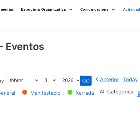
umentari
Estructura Organitzativa
Comunicacions
Activida
– Eventos
Anterior
Today
ay
Month
Day
Year
All Categories
eneral
Manifestació
Xerrada