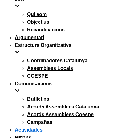
Qui som
Objectius
Reivindicacions
Argumentari
Estructura Organitzativa
Coordinadores Catalunya
Assemblees Locals
COESPE
Comunicacions
Butlletins
Acords Assemblees Catalunya
Acords Assemblees Coespe
Campañas
Actividades
Mitjans