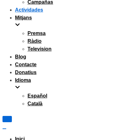
Campañas
Actividades
Mitjans
Premsa
Ràdio
Television
Blog
Contacte
Donatius
Idioma
Español
Català
Navigation
Menu
Navigation
Menu
Inici