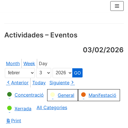
Skip
to
content
Actividades – Eventos
03/02/2026
Month
Week
Day
Month
Day
Year
Anterior
Today
Siguiente
Categories
Concentració
General
Manifestació
All Categories
Xerrada
Print
View