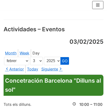
Skip
to
content
Actividades – Eventos
03/02/2025
Month
Week
Day
Month
Day
Year
Anterior
Today
Siguiente
Concetración Barcelona "Dilluns al
sol"
Tots els dilluns.
10:00
–
11:00