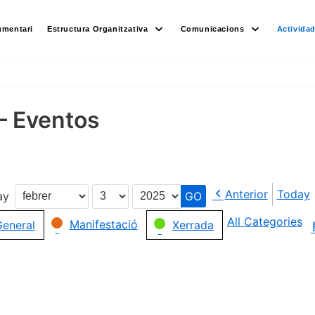
umentari
Estructura Organitzativa
Comunicacions
Activida
– Eventos
Anterior
Today
ay
Month
Day
Year
All Categories
Manifestació
eneral
Xerrada