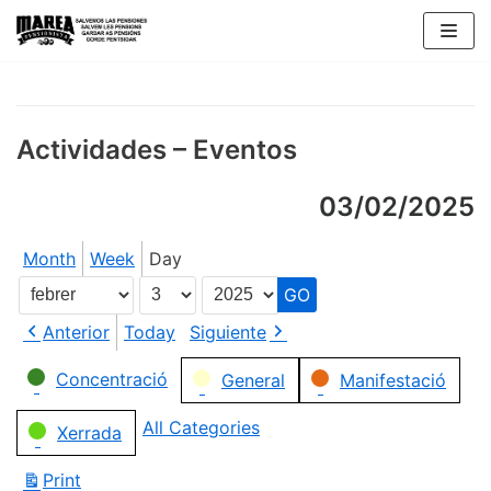
Skip
to
content
Actividades – Eventos
03/02/2025
Month
Week
Day
Month
Day
Year
Anterior
Today
Siguiente
Categories
Concentració
General
Manifestació
All Categories
Xerrada
Print
View