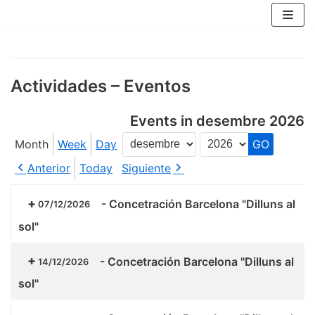
Skip
to
content
Actividades – Eventos
Events in desembre 2026
Month
Week
Day
Month
Year
Anterior
Today
Siguiente
-
Concetración Barcelona "Dilluns al
07/12/2026
sol"
-
Concetración Barcelona "Dilluns al
14/12/2026
sol"