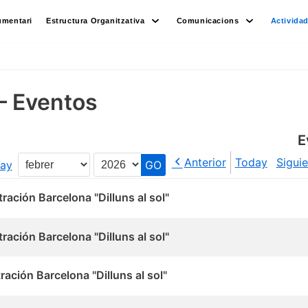
umentari
Estructura Organitzativa
Comunicacions
Activida
– Eventos
E
Anterior
Today
Sigui
ay
Month
Year
ración Barcelona "Dilluns al sol"
ración Barcelona "Dilluns al sol"
ación Barcelona "Dilluns al sol"