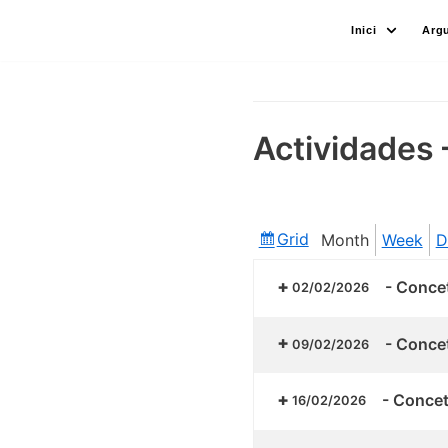
Skip
Inici
Arg
to
content
Actividades 
Grid
Month
Week
D
View
as
-
Concet
02/02/2026
-
Concet
09/02/2026
-
Concetr
16/02/2026