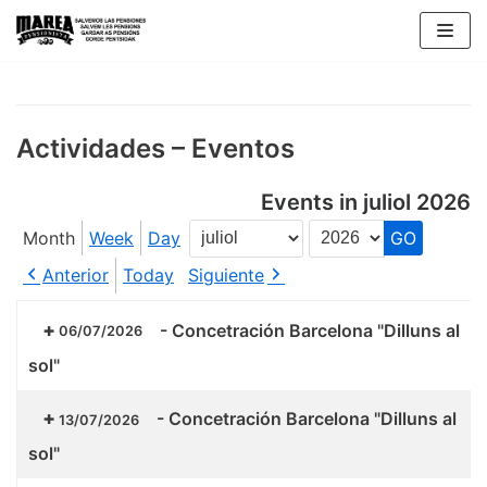
Skip
to
content
Actividades – Eventos
Events in juliol 2026
Month
Week
Day
Month
Year
Anterior
Today
Siguiente
-
Concetración Barcelona "Dilluns al
06/07/2026
sol"
-
Concetración Barcelona "Dilluns al
13/07/2026
sol"