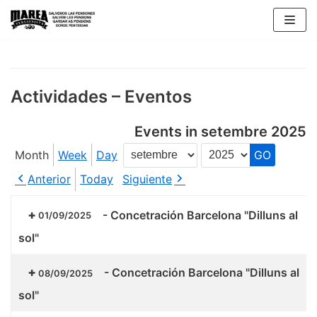
Skip
to
content
Actividades – Eventos
Events in setembre 2025
Month
Week
Day
Month
Year
Anterior
Today
Siguiente
-
Concetración Barcelona "Dilluns al
01/09/2025
sol"
-
Concetración Barcelona "Dilluns al
08/09/2025
sol"