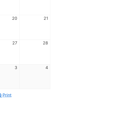
20
21
27
28
3
4
Print
View