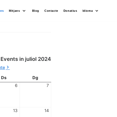
des
Mitjans
Blog
Contacte
Donatius
Idioma
Events in juliol 2024
nte
Ds
Dg
6
7
13
14