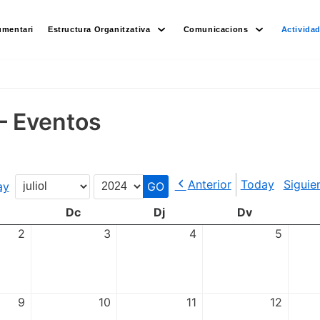
umentari
Estructura Organitzativa
Comunicacions
Activida
– Eventos
Anterior
Today
Siguie
ay
Month
Year
Dc
Dj
Dv
2
3
4
5
9
10
11
12