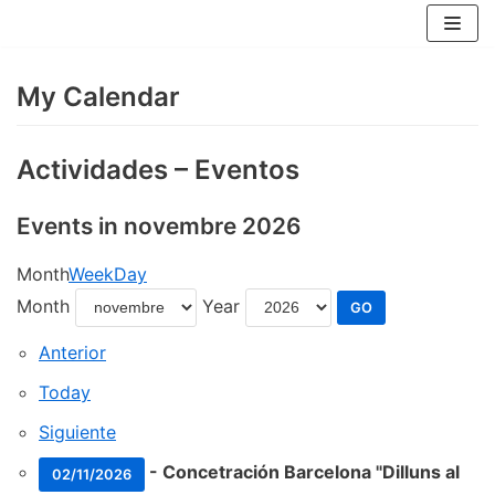
Skip
to
content
My Calendar
Actividades – Eventos
Events in novembre 2026
Month
Week
Day
Month
Year
Anterior
Today
Siguiente
-
Concetración Barcelona "Dilluns al
02/11/2026