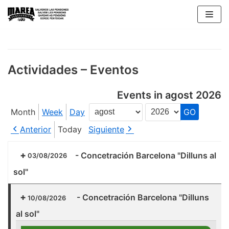
Skip
to
content
Actividades – Eventos
Events in agost 2026
Month
Week
Day
Month
Year
Anterior
Today
Siguiente
-
Concetración Barcelona "Dilluns al
03/08/2026
sol"
-
Concetración Barcelona "Dilluns
10/08/2026
al sol"