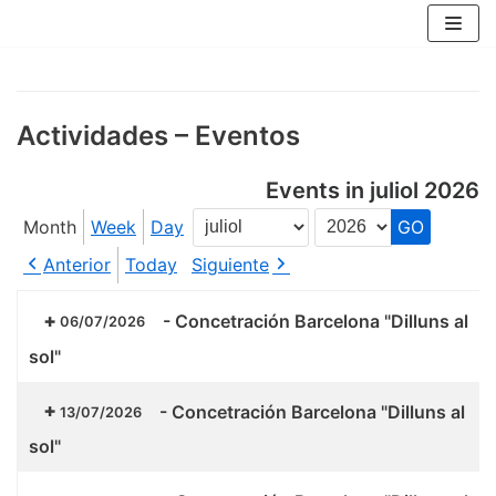
Skip
to
content
Actividades – Eventos
Events in juliol 2026
Month
Week
Day
Month
Year
Anterior
Today
Siguiente
-
Concetración Barcelona "Dilluns al
06/07/2026
sol"
-
Concetración Barcelona "Dilluns al
13/07/2026
sol"