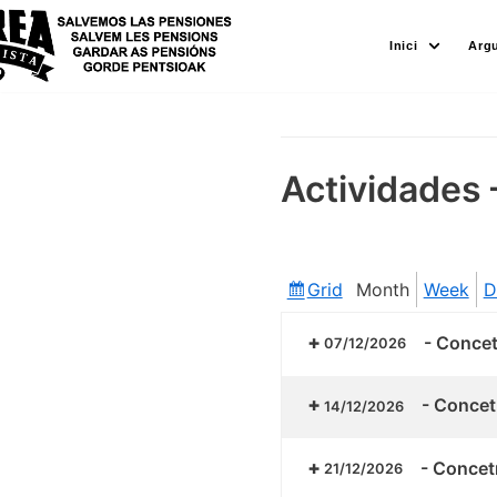
Skip
Inici
Arg
to
content
Actividades 
Grid
Month
Week
D
View
as
-
Concetr
07/12/2026
-
Concetr
14/12/2026
-
Concetr
21/12/2026