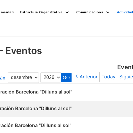
umentari
Estructura Organitzativa
Comunicacions
Activida
– Eventos
Even
Anterior
Today
Sigui
ay
Month
Year
ación Barcelona "Dilluns al sol"
ación Barcelona "Dilluns al sol"
ación Barcelona "Dilluns al sol"